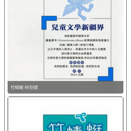
竹蜻蜓 特別號