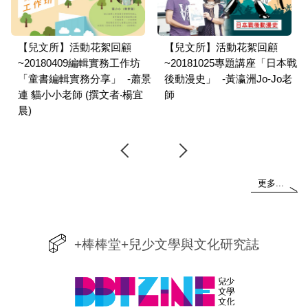
【兒文所】活動花絮回顧
【兒文所】活動花絮回顧
~20180409編輯實務工作坊
~20181025專題講座「日本戰
-王
「童書編輯實務分享」 -蕭景
後動漫史」 -黃瀛洲Jo-Jo老
連 貓小小老師 (撰文者‧楊宜
師
晨)
更多...
+棒棒堂+兒少文學與文化研究誌